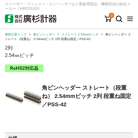
スペーサー・ワッシャー・ピンヘッダーなど基板用部品・機構部品の総合メ
ーカー《HIROSUGI》
0
廣杉計器トップ
>
角ピンヘッダー
>
ストレート 2.54mmピッチ
>
角ピンヘッダー ス
キーワード
品番/シリーズ
商品カテゴリから探す
トレート（段重ね） 2.54mmピッチ 2列 段重ね固定／PSS-42
2列
ジャンルから探す
2.54㎜ピッチ
シリーズから探す
角ピンヘッダー ストレート（段重
ログイン
ね） 2.54mmピッチ 2列 段重ね固定
注文・見積りについて
／PSS-42
ご利用ガイド
お問い合わせ窓口
会社情報