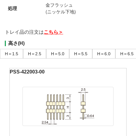
金フラッシュ
処理
(ニッケル下地)
トレイ品の注文は
こちら＞
高さ(H)
H＝1.5
H＝2.5
H＝5.0
H＝5.5
H＝6.0
H＝6.5
PSS-422003-00