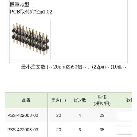
段重ね型
PCB取付穴径φ1.02
最小注文数 (～20pin迄)50個～、(22pin～)10個～
単価
品番
高さ(H)
ピン数
数量
(税抜/円)
PSS-422003-02
20
4
29
PSS-422003-03
20
6
35