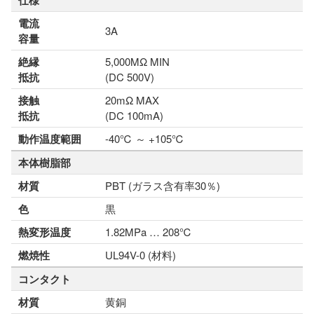
仕様
電流
3A
容量
絶縁
5,000MΩ MIN
抵抗
(DC 500V)
接触
20mΩ MAX
抵抗
(DC 100mA)
動作温度範囲
-40℃ ～ +105℃
本体樹脂部
材質
PBT (ガラス含有率30％)
色
黒
熱変形温度
1.82MPa … 208℃
燃焼性
UL94V-0 (材料)
コンタクト
材質
黄銅