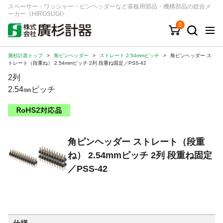
スペーサー・ワッシャー・ピンヘッダーなど基板用部品・機構部品の総合メ
ーカー《HIROSUGI》
0
廣杉計器トップ
>
角ピンヘッダー
>
ストレート 2.54mmピッチ
>
角ピンヘッダー ス
キーワード
品番/シリーズ
商品カテゴリから探す
トレート（段重ね） 2.54mmピッチ 2列 段重ね固定／PSS-42
2列
ジャンルから探す
2.54㎜ピッチ
シリーズから探す
角ピンヘッダー ストレート（段重
ログイン
ね） 2.54mmピッチ 2列 段重ね固定
注文・見積りについて
／PSS-42
ご利用ガイド
お問い合わせ窓口
会社情報