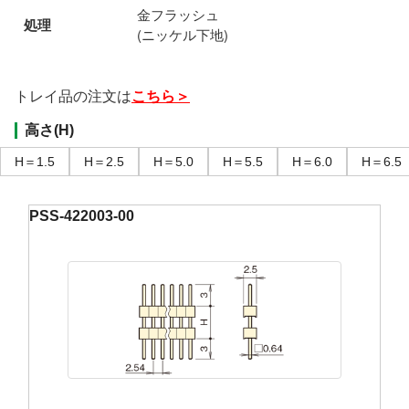
金フラッシュ
処理
(ニッケル下地)
トレイ品の注文は
こちら＞
高さ(H)
H＝1.5
H＝2.5
H＝5.0
H＝5.5
H＝6.0
H＝6.5
PSS-422003-00