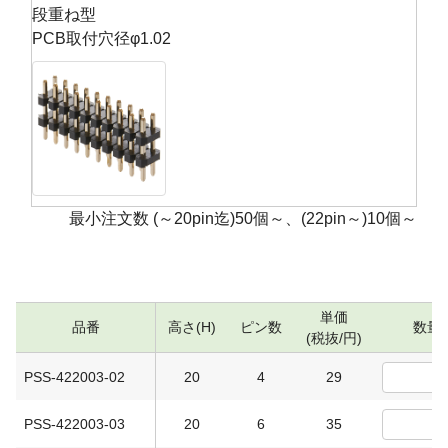
段重ね型
PCB取付穴径φ1.02
最小注文数 (～20pin迄)50個～、(22pin～)10個～
単価
品番
高さ(H)
ピン数
数量
(税抜/円)
PSS-422003-02
20
4
29
PSS-422003-03
20
6
35