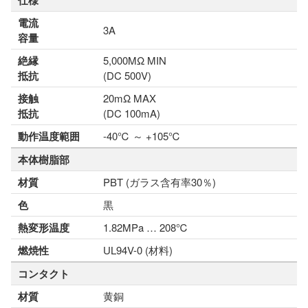
仕様
電流
3A
容量
絶縁
5,000MΩ MIN
抵抗
(DC 500V)
接触
20mΩ MAX
抵抗
(DC 100mA)
動作温度範囲
-40℃ ～ +105℃
本体樹脂部
材質
PBT (ガラス含有率30％)
色
黒
熱変形温度
1.82MPa … 208℃
燃焼性
UL94V-0 (材料)
コンタクト
材質
黄銅