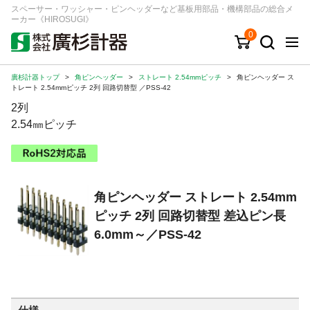
スペーサー・ワッシャー・ピンヘッダーなど基板用部品・機構部品の総合メ
ーカー《HIROSUGI》
0
廣杉計器トップ
>
角ピンヘッダー
>
ストレート 2.54mmピッチ
>
角ピンヘッダー ス
キーワード
品番/シリーズ
商品カテゴリから探す
トレート 2.54mmピッチ 2列 回路切替型 ／PSS-42
2列
ジャンルから探す
2.54㎜ピッチ
シリーズから探す
角ピンヘッダー ストレート 2.54mm
ログイン
ピッチ 2列 回路切替型 差込ピン長
注文・見積りについて
6.0mm～／PSS-42
ご利用ガイド
お問い合わせ窓口
会社情報