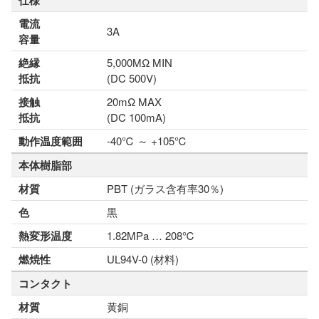
仕様
電流
3A
容量
絶縁
5,000MΩ MIN
抵抗
(DC 500V)
接触
20mΩ MAX
抵抗
(DC 100mA)
動作温度範囲
-40℃ ～ +105℃
本体樹脂部
材質
PBT (ガラス含有率30％)
色
黒
熱変形温度
1.82MPa … 208℃
燃焼性
UL94V-0 (材料)
コンタクト
材質
黄銅