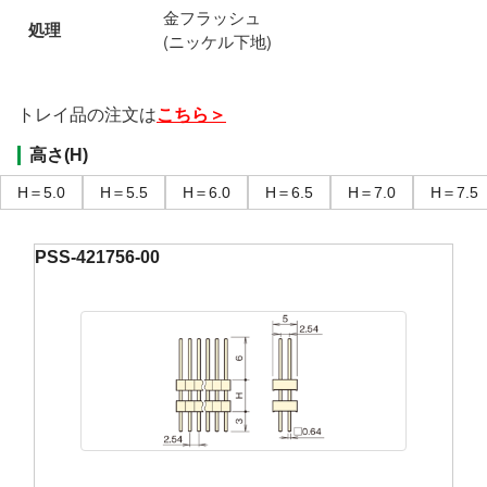
金フラッシュ
処理
(ニッケル下地)
トレイ品の注文は
こちら＞
高さ(H)
H＝5.0
H＝5.5
H＝6.0
H＝6.5
H＝7.0
H＝7.5
PSS-421756-00