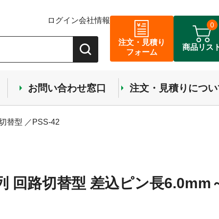
ログイン
会社情報
0
注文・見積り
商品リス
フォーム
お問い合わせ窓口
注文・見積りについ
替型 ／PSS-42
列 回路切替型 差込ピン長6.0mm