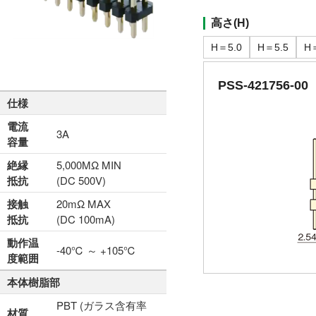
高さ(H)
H＝5.0
H＝5.5
H
PSS-421756-00
仕様
電流
3A
容量
絶縁
5,000MΩ MIN
抵抗
(DC 500V)
接触
20mΩ MAX
抵抗
(DC 100mA)
動作温
-40℃ ～ +105℃
度範囲
本体樹脂部
PBT (ガラス含有率
材質