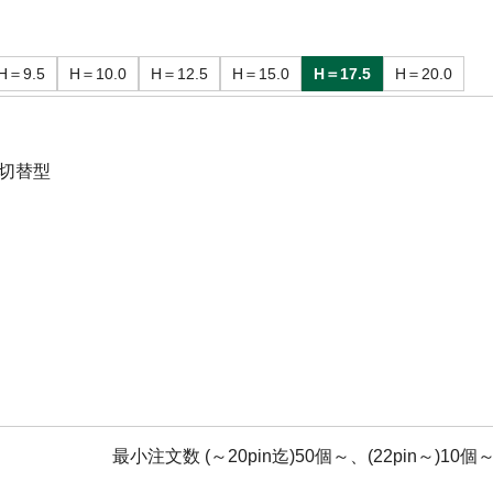
H＝9.5
H＝10.0
H＝12.5
H＝15.0
H＝17.5
H＝20.0
切替型
最小注文数 (～20pin迄)50個～、(22pin～)10個