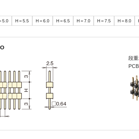
＝5.0
H＝5.5
H＝6.0
H＝6.5
H＝7.0
H＝7.5
H＝8.0
TO
段重
PC