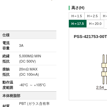
高さ(H)
H＝1.5
H＝2.5
H
H＝17.5
H＝20.0
仕様
PSS-421753-00
電流
3A
容量
絶縁
5,000MΩ MIN
抵抗
(DC 500V)
接触
20mΩ MAX
抵抗
(DC 100mA)
動作温
-40℃ ～ +105℃
度範囲
本体樹脂部
PBT (ガラス含有率
材質