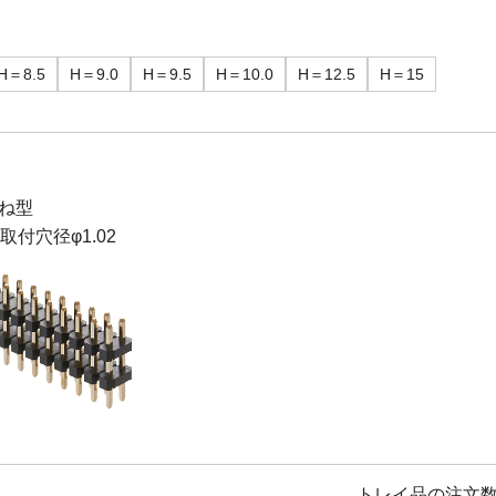
H＝8.5
H＝9.0
H＝9.5
H＝10.0
H＝12.5
H＝15
ね型
B取付穴径φ1.02
トレイ品の注文