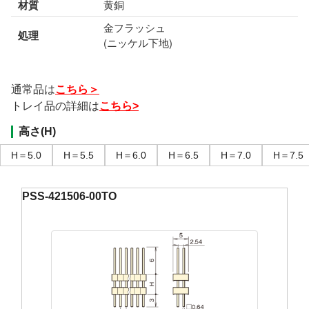
材質
黄銅
金フラッシュ
処理
(ニッケル下地)
通常品は
こちら＞
トレイ品の詳細は
こちら>
高さ(H)
H＝5.0
H＝5.5
H＝6.0
H＝6.5
H＝7.0
H＝7.5
PSS-421506-00TO