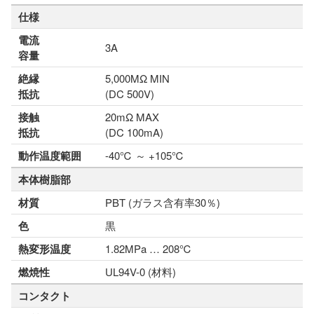
仕様
電流
3A
容量
絶縁
5,000MΩ MIN
抵抗
(DC 500V)
接触
20mΩ MAX
抵抗
(DC 100mA)
動作温度範囲
-40℃ ～ +105℃
本体樹脂部
材質
PBT (ガラス含有率30％)
色
黒
熱変形温度
1.82MPa … 208℃
燃焼性
UL94V-0 (材料)
コンタクト