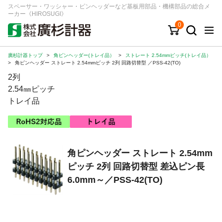
スペーサー・ワッシャー・ピンヘッダーなど基板用部品・機構部品の総合メ
ーカー《HIROSUGI》
0
廣杉計器トップ
>
角ピンヘッダー(トレイ品）
>
ストレート 2.54mmピッチ(トレイ品）
キーワード
品番/シリーズ
商品カテゴリから探す
>
角ピンヘッダー ストレート 2.54mmピッチ 2列 回路切替型 ／PSS-42(TO)
2列
ジャンルから探す
2.54㎜ピッチ
トレイ品
シリーズから探す
ログイン
角ピンヘッダー ストレート 2.54mm
ピッチ 2列 回路切替型 差込ピン長
注文・見積りについて
6.0mm～／PSS-42(TO)
ご利用ガイド
お問い合わせ窓口
会社情報