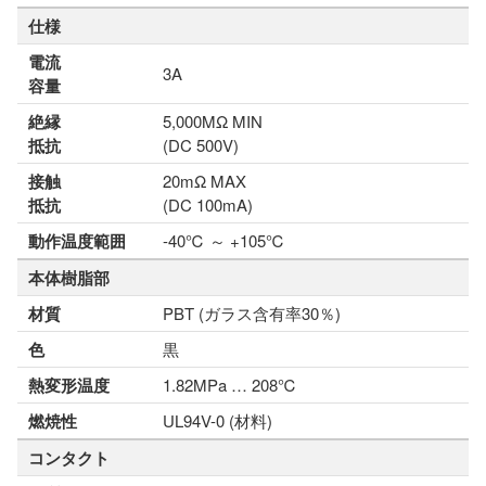
仕様
電流
3A
容量
絶縁
5,000MΩ MIN
抵抗
(DC 500V)
接触
20mΩ MAX
抵抗
(DC 100mA)
動作温度範囲
-40℃ ～ +105℃
本体樹脂部
材質
PBT (ガラス含有率30％)
色
黒
熱変形温度
1.82MPa … 208℃
燃焼性
UL94V-0 (材料)
コンタクト