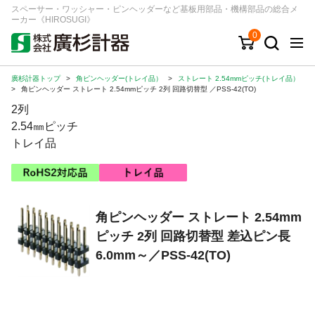
スペーサー・ワッシャー・ピンヘッダーなど基板用部品・機構部品の総合メ
ーカー《HIROSUGI》
0
廣杉計器トップ
>
角ピンヘッダー(トレイ品）
>
ストレート 2.54mmピッチ(トレイ品）
キーワード
品番/シリーズ
商品カテゴリから探す
>
角ピンヘッダー ストレート 2.54mmピッチ 2列 回路切替型 ／PSS-42(TO)
2列
ジャンルから探す
2.54㎜ピッチ
トレイ品
シリーズから探す
ログイン
角ピンヘッダー ストレート 2.54mm
ピッチ 2列 回路切替型 差込ピン長
注文・見積りについて
6.0mm～／PSS-42(TO)
ご利用ガイド
お問い合わせ窓口
会社情報