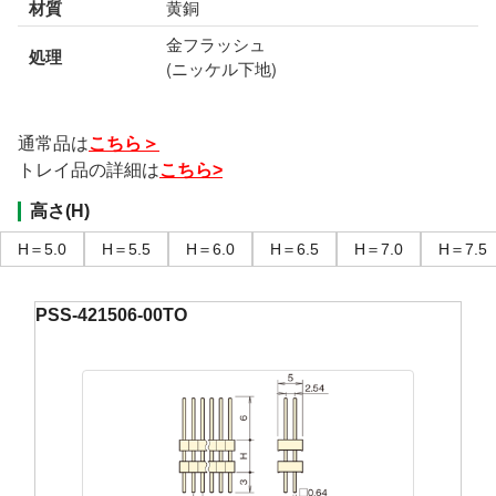
材質
黄銅
金フラッシュ
処理
(ニッケル下地)
通常品は
こちら＞
トレイ品の詳細は
こちら>
高さ(H)
H＝5.0
H＝5.5
H＝6.0
H＝6.5
H＝7.0
H＝7.5
PSS-421506-00TO