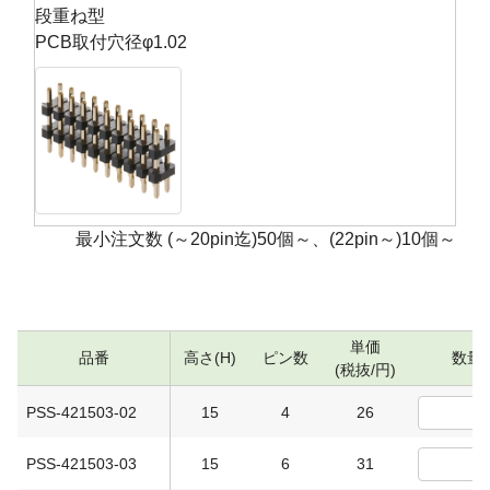
段重ね型
PCB取付穴径φ1.02
最小注文数 (～20pin迄)50個～、(22pin～)10個～
単価
品番
高さ(H)
ピン数
数量
(税抜/円)
PSS-421503-02
15
4
26
PSS-421503-03
15
6
31