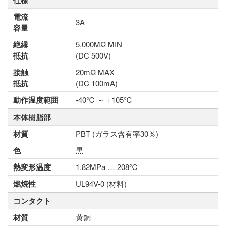
仕様
電流
3A
容量
絶縁
5,000MΩ MIN
抵抗
(DC 500V)
接触
20mΩ MAX
抵抗
(DC 100mA)
動作温度範囲
-40℃ ～ +105℃
本体樹脂部
材質
PBT (ガラス含有率30％)
色
黒
熱変形温度
1.82MPa … 208℃
燃焼性
UL94V-0 (材料)
コンタクト
材質
黄銅