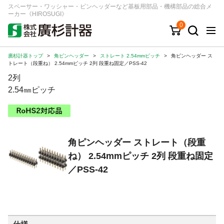
スペーサー・ワッシャー・ピンヘッダーなど基板用部品・機構部品の総合メ
ーカー《HIROSUGI》
0
廣杉計器トップ
>
角ピンヘッダー
>
ストレート 2.54mmピッチ
>
角ピンヘッダー ス
キーワード
品番/シリーズ
商品カテゴリから探す
トレート（段重ね） 2.54mmピッチ 2列 段重ね固定／PSS-42
2列
ジャンルから探す
2.54㎜ピッチ
シリーズから探す
角ピンヘッダー ストレート（段重
ログイン
ね） 2.54mmピッチ 2列 段重ね固定
注文・見積りについて
／PSS-42
ご利用ガイド
お問い合わせ窓口
会社情報