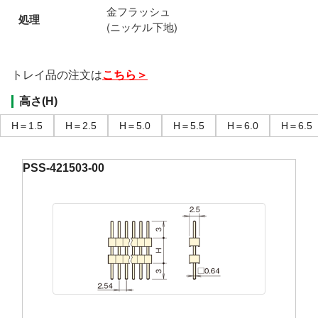
金フラッシュ
処理
(ニッケル下地)
トレイ品の注文は
こちら＞
高さ(H)
H＝1.5
H＝2.5
H＝5.0
H＝5.5
H＝6.0
H＝6.5
PSS-421503-00