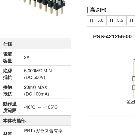
高さ(H)
H＝5.0
H＝5.5
H
PSS-421256-00
仕様
電流
3A
容量
絶縁
5,000MΩ MIN
抵抗
(DC 500V)
接触
20mΩ MAX
抵抗
(DC 100mA)
動作温
-40℃ ～ +105℃
度範囲
本体樹脂部
PBT (ガラス含有率
材質