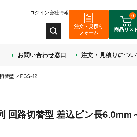
ログイン
会社情報
0
注文・見積り
商品リス
フォーム
お問い合わせ窓口
注文・見積りについ
替型 ／PSS-42
列 回路切替型 差込ピン長6.0mm