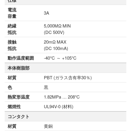
仕様
電流
3A
容量
絶縁
5,000MΩ MIN
抵抗
(DC 500V)
接触
20mΩ MAX
抵抗
(DC 100mA)
動作温度範囲
-40℃ ～ +105℃
本体樹脂部
材質
PBT (ガラス含有率30％)
色
黒
熱変形温度
1.82MPa … 208℃
燃焼性
UL94V-0 (材料)
コンタクト
材質
黄銅