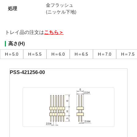
金フラッシュ
処理
(ニッケル下地)
トレイ品の注文は
こちら＞
高さ(H)
H＝5.0
H＝5.5
H＝6.0
H＝6.5
H＝7.0
H＝7.5
PSS-421256-00