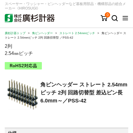
スペーサー・ワッシャー・ピンヘッダーなど基板用部品・機構部品の総合メ
ーカー《HIROSUGI》
0
廣杉計器トップ
>
角ピンヘッダー
>
ストレート 2.54mmピッチ
>
角ピンヘッダー ス
キーワード
品番/シリーズ
商品カテゴリから探す
トレート 2.54mmピッチ 2列 回路切替型 ／PSS-42
2列
ジャンルから探す
2.54㎜ピッチ
シリーズから探す
角ピンヘッダー ストレート 2.54mm
ログイン
ピッチ 2列 回路切替型 差込ピン長
注文・見積りについて
6.0mm～／PSS-42
ご利用ガイド
お問い合わせ窓口
会社情報