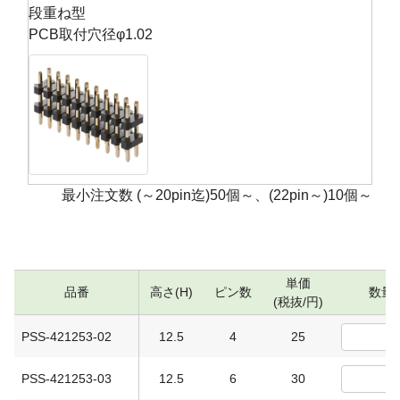
段重ね型
PCB取付穴径φ1.02
最小注文数 (～20pin迄)50個～、(22pin～)10個～
単価
品番
高さ(H)
ピン数
数量
(税抜/円)
PSS-421253-02
12.5
4
25
PSS-421253-03
12.5
6
30