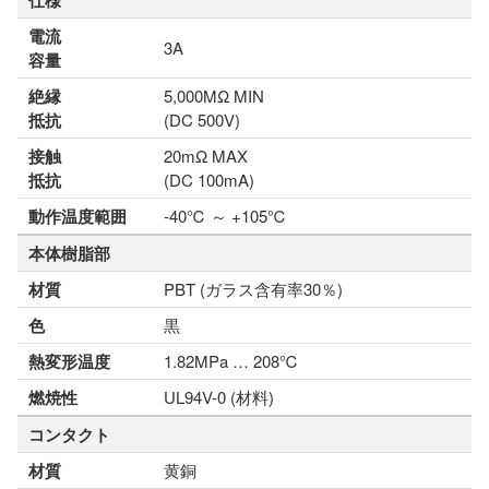
仕様
電流
3A
容量
絶縁
5,000MΩ MIN
抵抗
(DC 500V)
接触
20mΩ MAX
抵抗
(DC 100mA)
動作温度範囲
-40℃ ～ +105℃
本体樹脂部
材質
PBT (ガラス含有率30％)
色
黒
熱変形温度
1.82MPa … 208℃
燃焼性
UL94V-0 (材料)
コンタクト
材質
黄銅