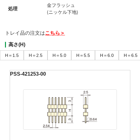
金フラッシュ
処理
(ニッケル下地)
トレイ品の注文は
こちら＞
高さ(H)
H＝1.5
H＝2.5
H＝5.0
H＝5.5
H＝6.0
H＝6.5
PSS-421253-00