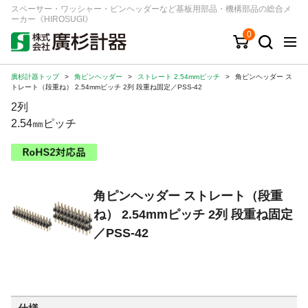
スペーサー・ワッシャー・ピンヘッダーなど基板用部品・機構部品の総合メ
ーカー《HIROSUGI》
0
廣杉計器トップ
>
角ピンヘッダー
>
ストレート 2.54mmピッチ
>
角ピンヘッダー ス
キーワード
品番/シリーズ
商品カテゴリから探す
トレート（段重ね） 2.54mmピッチ 2列 段重ね固定／PSS-42
2列
ジャンルから探す
2.54㎜ピッチ
シリーズから探す
角ピンヘッダー ストレート（段重
ログイン
ね） 2.54mmピッチ 2列 段重ね固定
注文・見積りについて
／PSS-42
ご利用ガイド
お問い合わせ窓口
会社情報