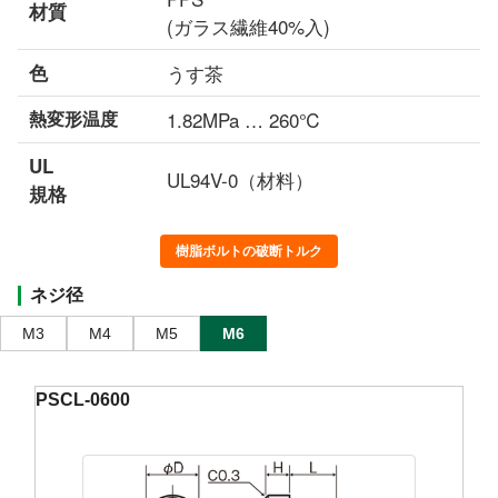
材質
(ガラス繊維40%入)
色
うす茶
熱変形温度
1.82MPa … 260℃
UL
UL94V-0（材料）
規格
樹脂ボルトの破断トルク
ネジ径
M3
M4
M5
M6
PSCL-0600