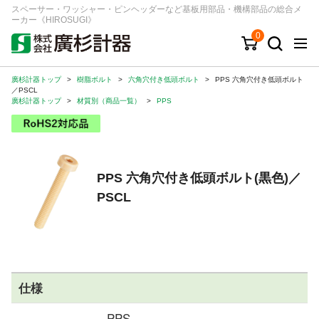
スペーサー・ワッシャー・ピンヘッダーなど基板用部品・機構部品の総合メ
ーカー《HIROSUGI》
0
廣杉計器トップ
>
樹脂ボルト
>
六角穴付き低頭ボルト
>
PPS 六角穴付き低頭ボルト
キーワード
品番/シリーズ
商品カテゴリから探す
／PSCL
廣杉計器トップ
>
材質別（商品一覧）
>
PPS
ジャンルから探す
シリーズから探す
PPS 六角穴付き低頭ボルト(黒色)／
PSCL
ログイン
注文・見積りについて
ご利用ガイド
お問い合わせ窓口
仕様
会社情報
PPS