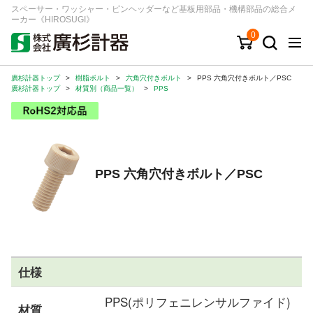
スペーサー・ワッシャー・ピンヘッダーなど基板用部品・機構部品の総合メ
ーカー《HIROSUGI》
0
廣杉計器トップ
>
樹脂ボルト
>
六角穴付きボルト
>
PPS 六角穴付きボルト／PSC
キーワード
品番/シリーズ
商品カテゴリから探す
廣杉計器トップ
>
材質別（商品一覧）
>
PPS
ジャンルから探す
シリーズから探す
PPS 六角穴付きボルト／PSC
ログイン
注文・見積りについて
ご利用ガイド
仕様
お問い合わせ窓口
PPS(ポリフェニレンサルファイド)
会社情報
材質