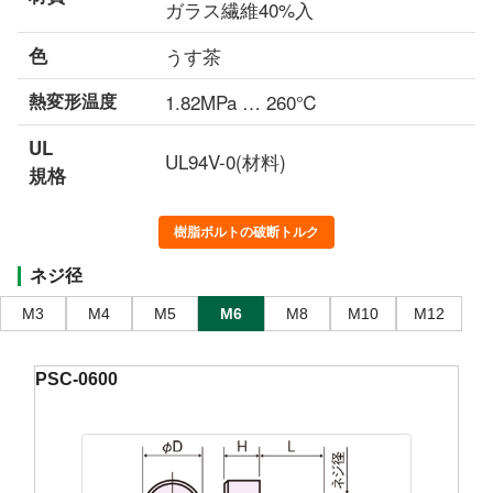
ガラス繊維40%入
色
うす茶
熱変形温度
1.82MPa … 260℃
UL
UL94V-0(材料)
規格
樹脂ボルトの破断トルク
ネジ径
M3
M4
M5
M6
M8
M10
M12
PSC-0600