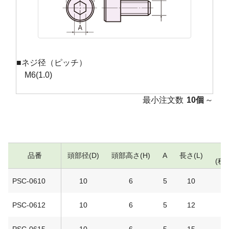
■ネジ径（ピッチ）
M6(1.0)
最小注文数
10個
～
品番
頭部径(D)
頭部高さ(H)
A
長さ(L)
(税
PSC-0610
10
6
5
10
1
PSC-0612
10
6
5
12
1