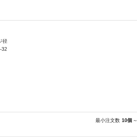
ジ径
-32
最小注文数
10個