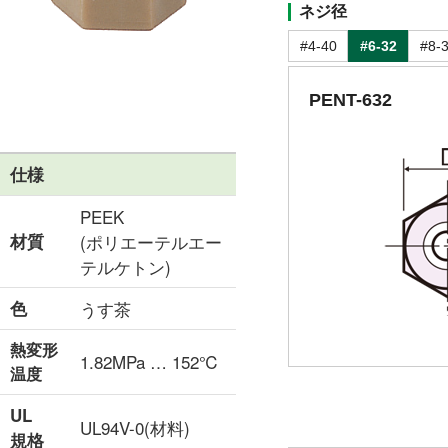
ネジ径
#4-40
#6-32
#8-
PENT-632
仕様
PEEK
材質
(ポリエーテルエー
テルケトン)
色
うす茶
熱変形
1.82MPa … 152℃
温度
UL
UL94V-0(材料)
規格