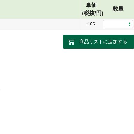
単価
数量
(税抜/円)
105
商品リストに追加する
。