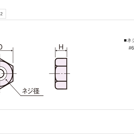
32
■ネ
#6