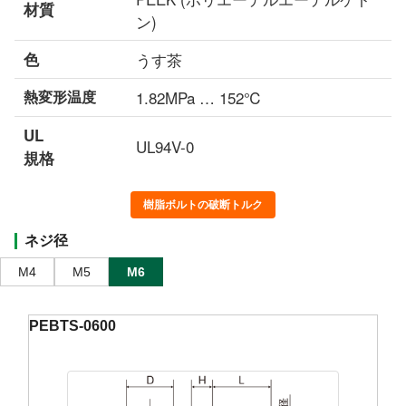
材質
ン)
色
うす茶
熱変形温度
1.82MPa … 152℃
UL
UL94V-0
規格
樹脂ボルトの破断トルク
ネジ径
M4
M5
M6
PEBTS-0600