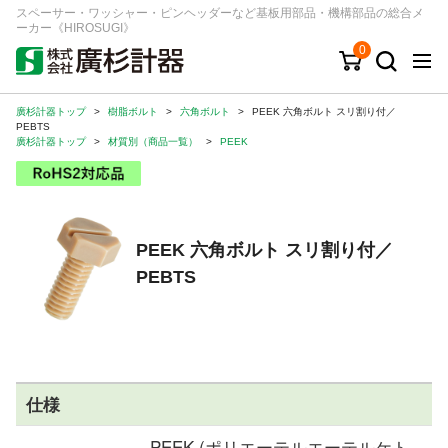
スペーサー・ワッシャー・ピンヘッダーなど基板用部品・機構部品の総合メ
ーカー《HIROSUGI》
0
廣杉計器トップ
>
樹脂ボルト
>
六角ボルト
>
PEEK 六角ボルト スリ割り付／
キーワード
品番/シリーズ
商品カテゴリから探す
PEBTS
廣杉計器トップ
>
材質別（商品一覧）
>
PEEK
ジャンルから探す
シリーズから探す
PEEK 六角ボルト スリ割り付／
PEBTS
ログイン
注文・見積りについて
ご利用ガイド
お問い合わせ窓口
仕様
会社情報
PEEK (ポリエーテルエーテルケト