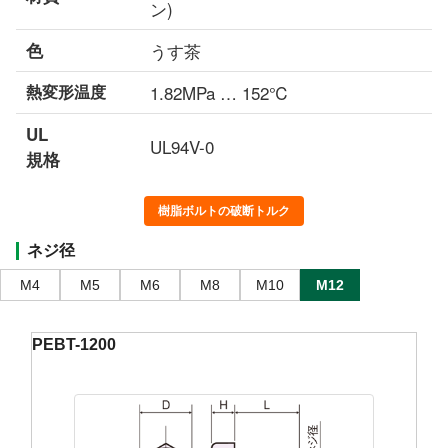
ン)
色
うす茶
熱変形温度
1.82MPa … 152℃
UL
UL94V-0
規格
樹脂ボルトの破断トルク
ネジ径
M4
M5
M6
M8
M10
M12
PEBT-1200