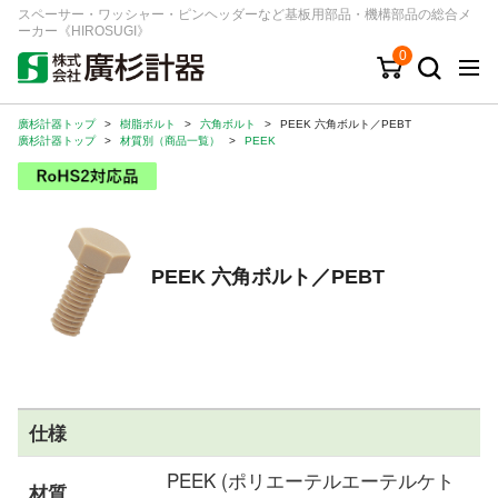
スペーサー・ワッシャー・ピンヘッダーなど基板用部品・機構部品の総合メ
ーカー《HIROSUGI》
0
廣杉計器トップ
>
樹脂ボルト
>
六角ボルト
>
PEEK 六角ボルト／PEBT
キーワード
品番/シリーズ
商品カテゴリから探す
廣杉計器トップ
>
材質別（商品一覧）
>
PEEK
ジャンルから探す
シリーズから探す
PEEK 六角ボルト／PEBT
ログイン
注文・見積りについて
ご利用ガイド
仕様
お問い合わせ窓口
PEEK (ポリエーテルエーテルケト
会社情報
材質