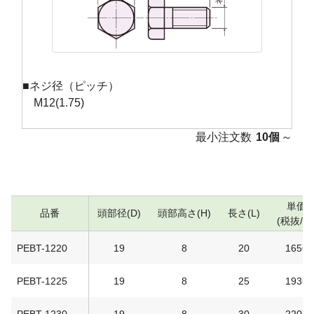
■ネジ径（ピッチ）
M12(1.75)
最小注文数
10個
～
単価
品番
頭部径(D)
頭部高さ(H)
長さ(L)
(税抜/円
PEBT-1220
19
8
20
1656
PEBT-1225
19
8
25
1936