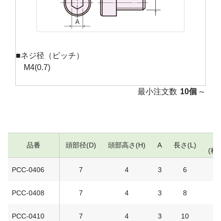
■ネジ径（ピッチ）
M4(0.7)
最小注文数
10個
～
品番
頭部径(D)
頭部高さ(H)
A
長さ(L)
(税
PCC-0406
7
4
3
6
PCC-0408
7
4
3
8
PCC-0410
7
4
3
10