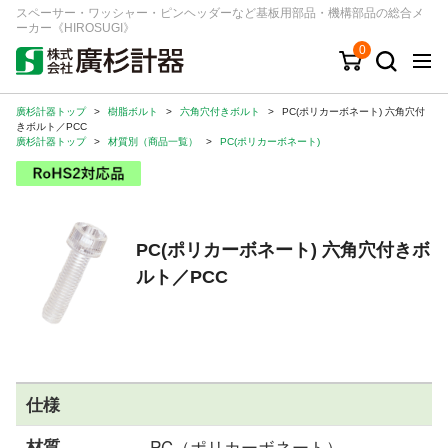
スペーサー・ワッシャー・ピンヘッダーなど基板用部品・機構部品の総合メ
ーカー《HIROSUGI》
0
廣杉計器トップ
>
樹脂ボルト
>
六角穴付きボルト
>
PC(ポリカーボネート) 六角穴付
キーワード
品番/シリーズ
商品カテゴリから探す
きボルト／PCC
廣杉計器トップ
>
材質別（商品一覧）
>
PC(ポリカーボネート)
ジャンルから探す
シリーズから探す
PC(ポリカーボネート) 六角穴付きボ
ルト／PCC
ログイン
注文・見積りについて
ご利用ガイド
お問い合わせ窓口
仕様
会社情報
材質
PC（ポリカーボネート）