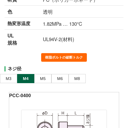
色
透明
熱変形温度
1.82MPa … 130℃
UL
UL94V-2(材料)
規格
樹脂ボルトの破断トルク
ネジ径
M3
M4
M5
M6
M8
PCC-0400