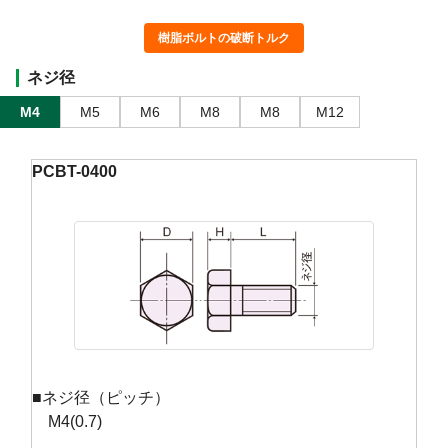
樹脂ボルトの破断トルク
ネジ径
M4
M5
M6
M8
M8
M12
PCBT-0400
■ネジ径（ピッチ）
M4(0.7)