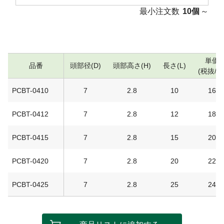
最小注文数
10個
～
単価
品番
頭部径(D)
頭部高さ(H)
長さ(L)
(税抜/円
PCBT-0410
7
2.8
10
16
PCBT-0412
7
2.8
12
18
PCBT-0415
7
2.8
15
20
PCBT-0420
7
2.8
20
22
PCBT-0425
7
2.8
25
24