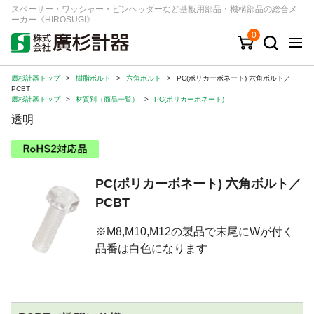
スペーサー・ワッシャー・ピンヘッダーなど基板用部品・機構部品の総合メ
ーカー《HIROSUGI》
0
廣杉計器トップ
>
樹脂ボルト
>
六角ボルト
>
PC(ポリカーボネート) 六角ボルト／
キーワード
品番/シリーズ
商品カテゴリから探す
PCBT
廣杉計器トップ
>
材質別（商品一覧）
>
PC(ポリカーボネート)
透明
ジャンルから探す
シリーズから探す
PC(ポリカーボネート) 六角ボルト／
PCBT
ログイン
※M8,M10,M12の製品で末尾にWが付く
注文・見積りについて
品番は白色になります
ご利用ガイド
お問い合わせ窓口
会社情報