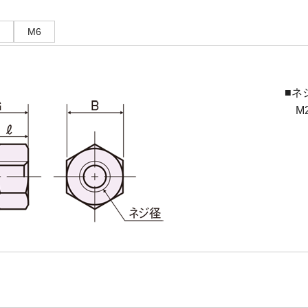
M6
■ネ
M2.