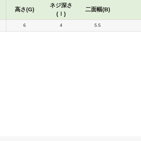
ネジ深さ
高さ(G)
二面幅(B)
(ｌ)
6
4
5.5