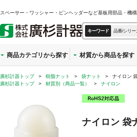
スペーサー・ワッシャー・ピンヘッダーなど基板用部品・機構部
キーワード
品番/シリー
商品カテゴリから探す
材質から商品を探す
廣杉計器トップ
>
樹脂ナット
>
袋ナット
>
ナイロン 
廣杉計器トップ
>
材質別（商品一覧）
>
ナイロン
ナイロン 袋