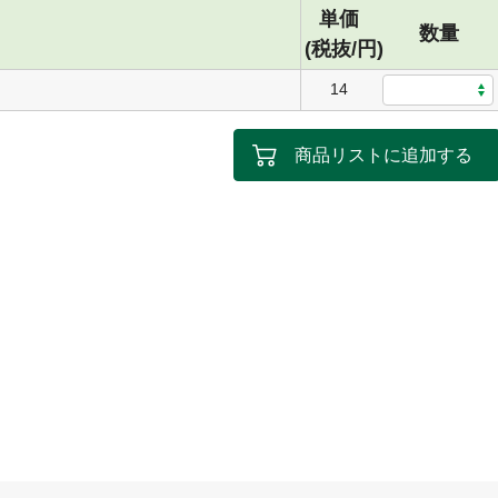
単価
数量
(税抜/円)
14
商品リストに追加する