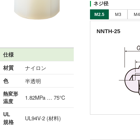
ネジ径
M2.5
M3
M4
NNTH-25
仕様
材質
ナイロン
色
半透明
熱変形
1.82MPa … 75℃
温度
UL
UL94V-2 (材料)
規格