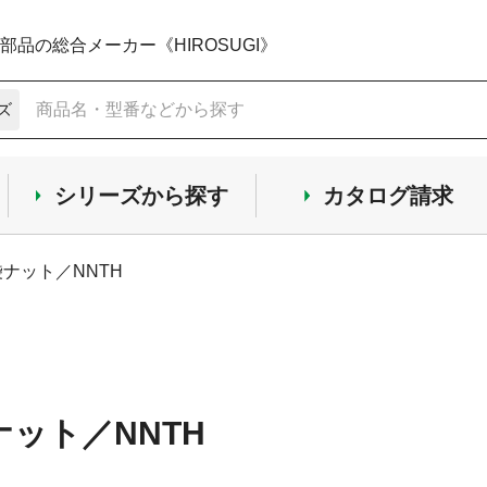
品の総合メーカー《HIROSUGI》
ズ
シリーズから探す
カタログ請求
袋ナット／NNTH
ナット／NNTH