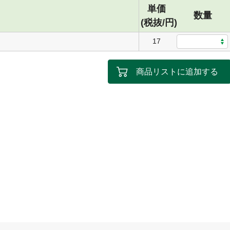
単価
数量
(税抜/円)
17
商品リストに追加する