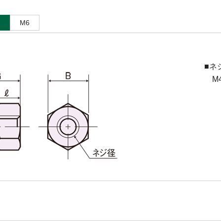
M6
■ネ
M4(