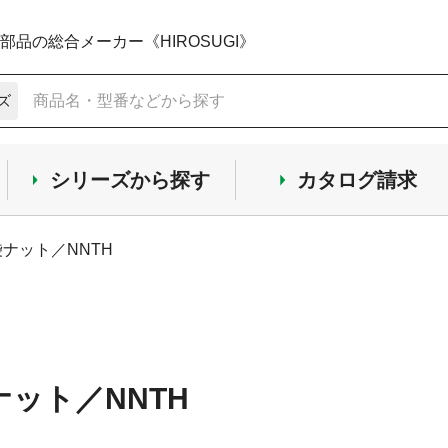
品の総合メーカー《HIROSUGI》
ズ
シリーズから探す
カタログ請求
袋ナット／NNTH
ナット／NNTH