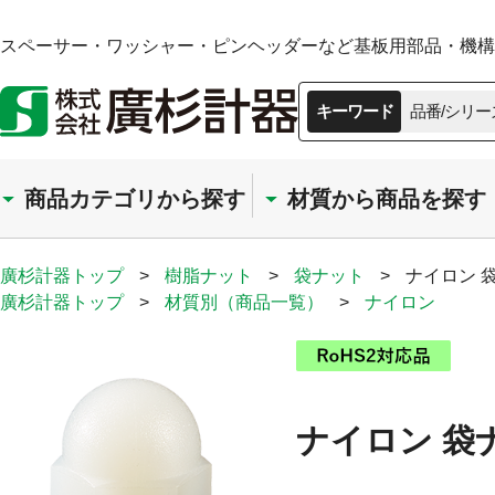
スペーサー・ワッシャー・ピンヘッダーなど基板用部品・機構部
キーワード
品番/シリー
商品カテゴリから探す
材質から商品を探す
廣杉計器トップ
>
樹脂ナット
>
袋ナット
>
ナイロン 
廣杉計器トップ
>
材質別（商品一覧）
>
ナイロン
ナイロン 袋