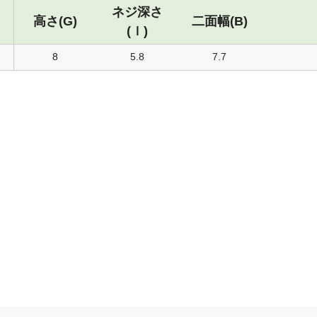
ネジ深さ
高さ(G)
二面幅(B)
(ｌ)
8
5.8
7.7