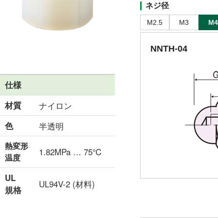
ネジ径
M2.5
M3
M4
NNTH-04
仕様
材質
ナイロン
色
半透明
熱変形
1.82MPa … 75℃
温度
UL
UL94V-2 (材料)
規格