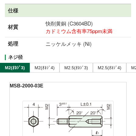
仕様
快削黄銅 (C3604BD)
材質
カドミウム含有率75ppm未満
処理
ニッケルメッキ (Ni)
ネジ径
M2(ｵﾈｼﾞ3)
M2(ｵﾈｼﾞ4)
M2.5(ｵﾈｼﾞ3)
M2.5(ｵﾈｼﾞ4)
M2
MSB-2000-03E