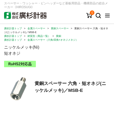
スペーサー・ワッシャー・ピンヘッダーなど基板用部品・機構部品の総合メ
ーカー《HIROSUGI》
0
廣杉計器トップ
>
金属スペーサー
>
黄銅スペーサー
>
黄銅スペーサー 六角・短オネ
キーワード
品番/シリーズ
商品カテゴリから探す
ジ(ニッケルメッキ)／MSB-E
廣杉計器トップ
>
材質別（商品一覧）
>
黄銅
廣杉計器トップ
>
金属スペーサー（六角/四角×オネジメネジ）
ジャンルから探す
ニッケルメッキ(Ni)
短オネジ
シリーズから探す
ログイン
黄銅スペーサー 六角・短オネジ(ニ
注文・見積りについて
ッケルメッキ)／MSB-E
ご利用ガイド
お問い合わせ窓口
会社情報