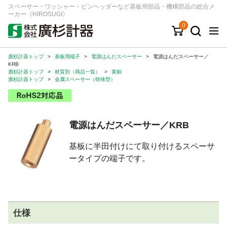
スペーサー・ワッシャー・ピンヘッダーなど基板用部品・機構部品の総合メ
ーカー《HIROSUGI》
0
廣杉計器トップ
>
基板用端子
>
電源はんだスペーサー
>
電源はんだスペーサー／
キーワード
品番/シリーズ
商品カテゴリから探す
KRB
廣杉計器トップ
>
材質別（商品一覧）
>
黄銅
廣杉計器トップ
>
金属スペーサー（特殊型）
ジャンルから探す
シリーズから探す
電源はんだスペーサー／KRB
基板に半田付けにて取り付けるスペーサ
ログイン
ータイプの端子です。
注文・見積りについて
ご利用ガイド
お問い合わせ窓口
仕様
会社情報