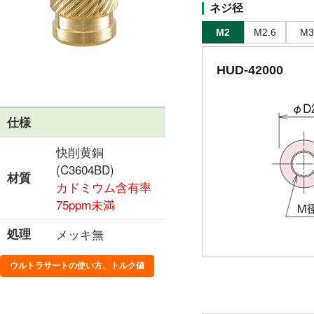
ネジ径
M2
M2.6
M3
HUD-42000
仕様
快削黄銅
(C3604BD)
材質
カドミウム含有率
75ppm未満
処理
メッキ無
ウルトラサートの使い方、トルク値