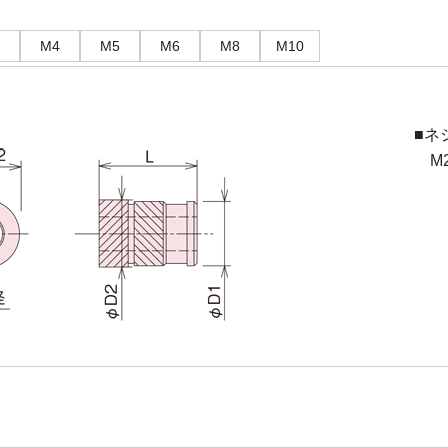
M4
M5
M6
M8
M10
■ネ
M2(