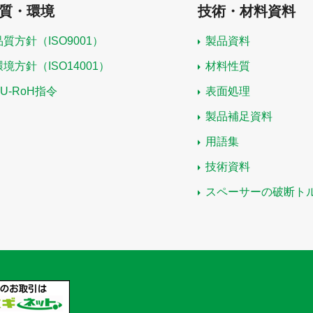
質・環境
技術・材料資料
品質方針（ISO9001）
製品資料
環境方針（ISO14001）
材料性質
EU-RoH指令
表面処理
製品補足資料
用語集
技術資料
スペーサーの破断ト