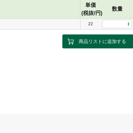
単価
数量
(税抜/円)
22
商品リストに追加する