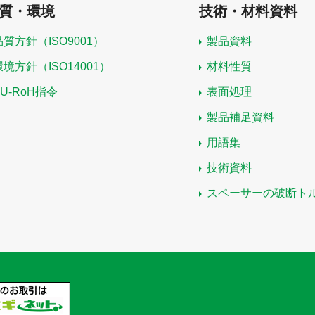
質・環境
技術・材料資料
品質方針（ISO9001）
製品資料
環境方針（ISO14001）
材料性質
EU-RoH指令
表面処理
製品補足資料
用語集
技術資料
スペーサーの破断ト