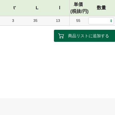
単価
t'
L
l
数量
(税抜/円)
3
35
13
55
商品リストに追加する