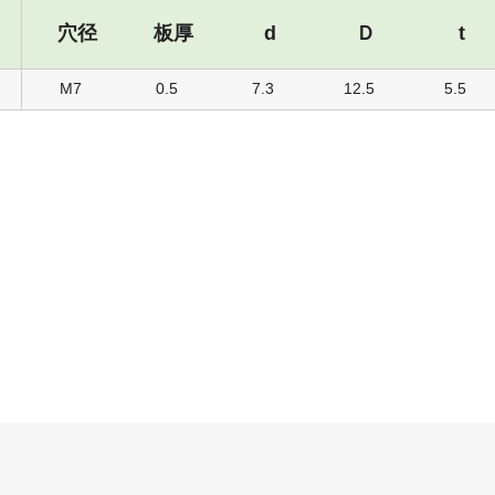
穴径
板厚
d
Ｄ
t
M7
0.5
7.3
12.5
5.5