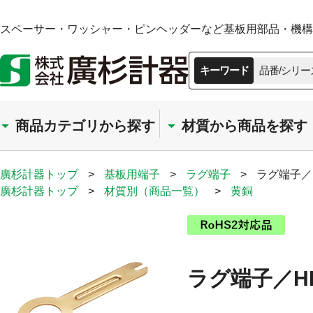
スペーサー・ワッシャー・ピンヘッダーなど基板用部品・機構部
キーワード
品番/シリー
商品カテゴリから探す
材質から商品を探す
廣杉計器トップ
>
基板用端子
>
ラグ端子
>
ラグ端子／H
廣杉計器トップ
>
材質別（商品一覧）
>
黄銅
ラグ端子／HR