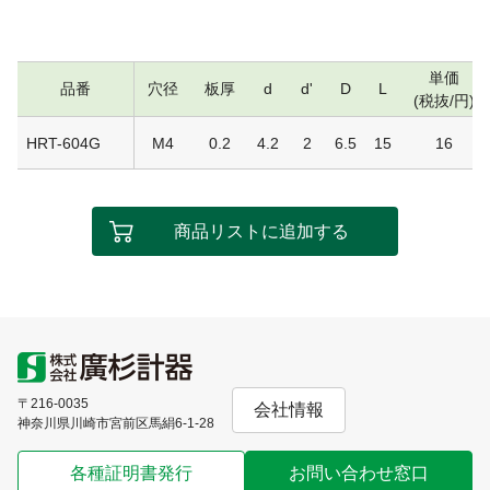
単価
品番
穴径
板厚
d
d'
D
L
(税抜/円)
HRT-604G
M4
0.2
4.2
2
6.5
15
16
商品リストに追加する
〒216-0035
会社情報
神奈川県川崎市宮前区馬絹6-1-28
各種証明書発行
お問い合わせ窓口