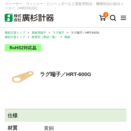
スペーサー・ワッシャー・ピンヘッダーなど基板用部品・機構部品の総合メ
ーカー《HIROSUGI》
0
廣杉計器トップ
>
基板用端子
>
ラグ端子
>
ラグ端子／HRT-600G
キーワード
品番/シリーズ
商品カテゴリから探す
廣杉計器トップ
>
材質別（商品一覧）
>
黄銅
ジャンルから探す
シリーズから探す
ラグ端子／HRT-600G
ログイン
注文・見積りについて
ご利用ガイド
仕様
お問い合わせ窓口
材質
黄銅
会社情報