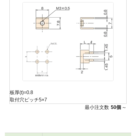
板厚(t)=0.8
取付穴ピッチ5×7
最小注文数
50個
～