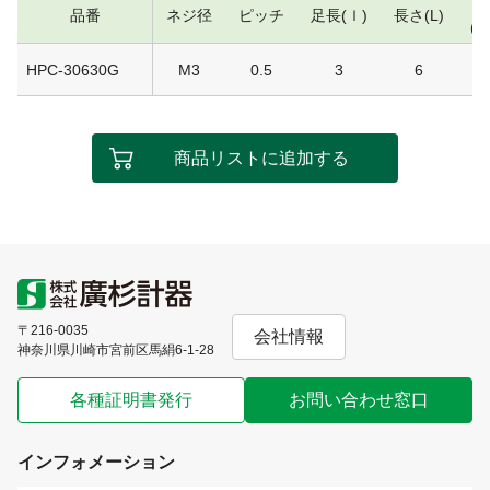
品番
ネジ径
ピッチ
足長(ｌ)
長さ(L)
(
HPC-30630G
M3
0.5
3
6
商品リストに追加する
〒216-0035
会社情報
神奈川県川崎市宮前区馬絹6-1-28
各種証明書発行
お問い合わせ窓口
インフォメーション