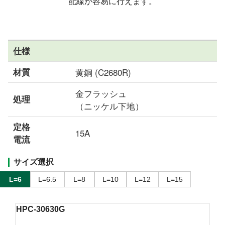
配線が容易に行えます。
仕様
材質
黄銅 (C2680R)
金フラッシュ
処理
（ニッケル下地）
定格
15A
電流
サイズ選択
L=6
L=6.5
L=8
L=10
L=12
L=15
HPC-30630G