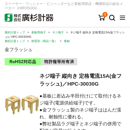
スペーサー・ワッシャー・ピンヘッダーなど基板用部品・機構部品の総合メ
ーカー《HIROSUGI》
0
廣杉計器トップ
>
基板用端子
>
ネジ端子
>
ネジ端子 縦向き 定格電流15A(金フラッシ
キーワード
品番/シリーズ
商品カテゴリから探す
ュ)／HPC-30030HG
廣杉計器トップ
>
材質別（商品一覧）
>
黄銅
金フラッシュ
ジャンルから探す
シリーズから探す
ネジ端子 縦向き 定格電流15A(金フ
ラッシュ)／HPC-30030G
ログイン
●基板に差込み半田付けにて取付けるネ
注文・見積りについて
ジ端子(電源供給端子)です。
ご利用ガイド
●金フラッシュ製のネジ端子ははんだ濡
お問い合わせ窓口
れ、耐蝕性に優れる。
●弊社製品ラグ端子とネジ端子の併用で
会社情報