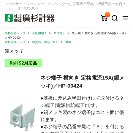
スペーサー・ワッシャー・ピンヘッダーなど基板用部品・機構部品の総合メ
ーカー《HIROSUGI》
0
廣杉計器トップ
>
基板用端子
>
ネジ端子
>
ネジ端子 横向き 定格電流15A(錫メッキ)
キーワード
品番/シリーズ
商品カテゴリから探す
／HP-00424
廣杉計器トップ
>
材質別（商品一覧）
>
黄銅
錫メッキ
ジャンルから探す
シリーズから探す
ネジ端子 横向き 定格電流15A(錫メ
ッキ)／HP-00424
ログイン
●基板に差込み半田付けにて取付けるネ
注文・見積りについて
ジ端子(電源供給端子)です。
ご利用ガイド
●錫メッキ製のネジ端子はコスト面に優
お問い合わせ窓口
れます。
●ネジ端子の品番末尾に「Ｓ」を付ける
会社情報