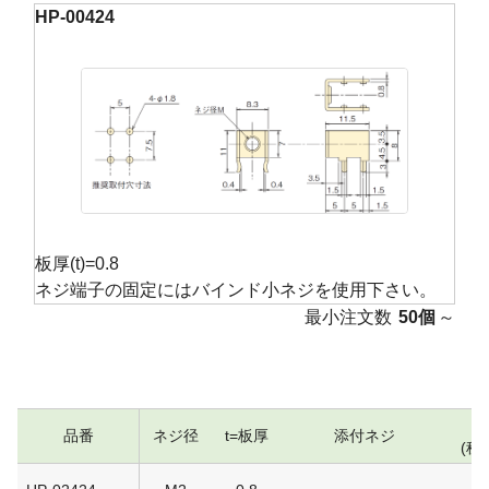
HP-00424
板厚(t)=0.8
ネジ端子の固定にはバインド小ネジを使用下さい。
最小注文数
50個
～
品番
ネジ径
t=板厚
添付ネジ
(税