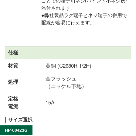
ことでの端子用ネジ(バインド小ネジ)が
添付されます。
●弊社製品ラグ端子とネジ端子の併用で
配線が容易に行えます。
仕様
材質
黄銅 (C2680R 1/2H)
金フラッシュ
処理
（ニッケル下地）
定格
15A
電流
サイズ選択
HP-00423G