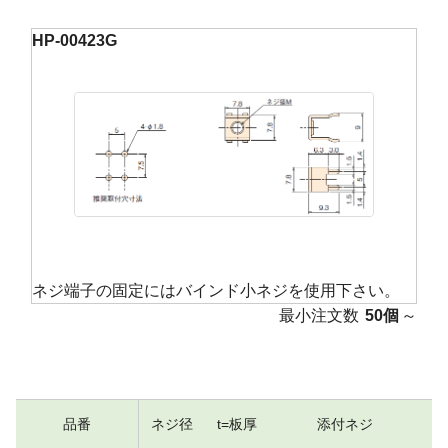
HP-00423G
ネジ端子の固定にはバインド小ネジを使用下さい。
最小注文数
50個
～
品番
ネジ径
t=板厚
添付ネジ
(