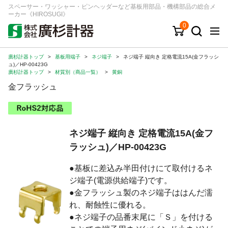
スペーサー・ワッシャー・ピンヘッダーなど基板用部品・機構部品の総合メ
ーカー《HIROSUGI》
0
廣杉計器トップ
>
基板用端子
>
ネジ端子
>
ネジ端子 縦向き 定格電流15A(金フラッシ
キーワード
品番/シリーズ
商品カテゴリから探す
ュ)／HP-00423G
廣杉計器トップ
>
材質別（商品一覧）
>
黄銅
金フラッシュ
ジャンルから探す
シリーズから探す
ネジ端子 縦向き 定格電流15A(金フ
ラッシュ)／HP-00423G
ログイン
●基板に差込み半田付けにて取付けるネ
注文・見積りについて
ジ端子(電源供給端子)です。
ご利用ガイド
●金フラッシュ製のネジ端子ははんだ濡
お問い合わせ窓口
れ、耐蝕性に優れる。
●ネジ端子の品番末尾に「Ｓ」を付ける
会社情報