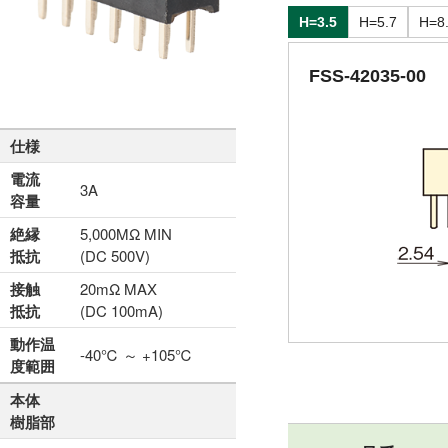
H=3.5
H=5.7
H=8
FSS-42035-00
仕様
電流
3A
容量
絶縁
5,000MΩ MIN
抵抗
(DC 500V)
接触
20mΩ MAX
抵抗
(DC 100mA)
動作温
-40℃ ～ +105℃
度範囲
本体
樹脂部