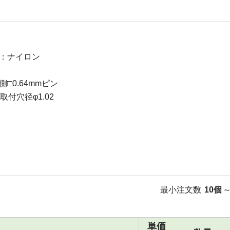
：ナイロン
側□0.64mmピン
B取付穴径φ1.02
最小注文数
10個
単価