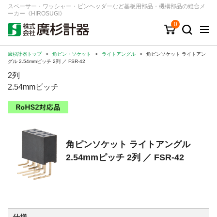
スペーサー・ワッシャー・ピンヘッダーなど基板用部品・機構部品の総合メ
ーカー《HIROSUGI》
0
廣杉計器トップ
>
角ピン・ソケット
>
ライトアングル
>
角ピンソケット ライトアン
キーワード
品番/シリーズ
商品カテゴリから探す
グル 2.54mmピッチ 2列 ／ FSR-42
2列
ジャンルから探す
2.54mmピッチ
シリーズから探す
角ピンソケット ライトアングル
ログイン
2.54mmピッチ 2列 ／ FSR-42
注文・見積りについて
ご利用ガイド
お問い合わせ窓口
会社情報