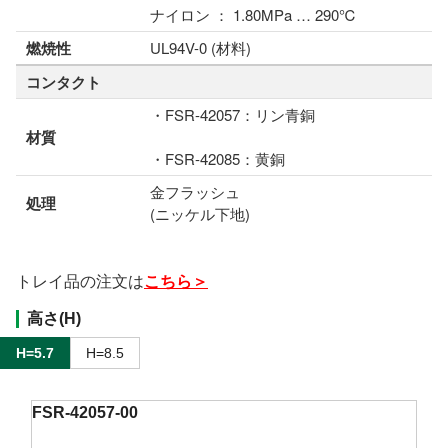
ナイロン ： 1.80MPa … 290℃
燃焼性
UL94V-0 (材料)
コンタクト
・FSR-42057：リン青銅
材質
・FSR-42085：黄銅
金フラッシュ
処理
(ニッケル下地)
トレイ品の注文は
こちら＞
高さ(H)
H=5.7
H=8.5
FSR-42057-00