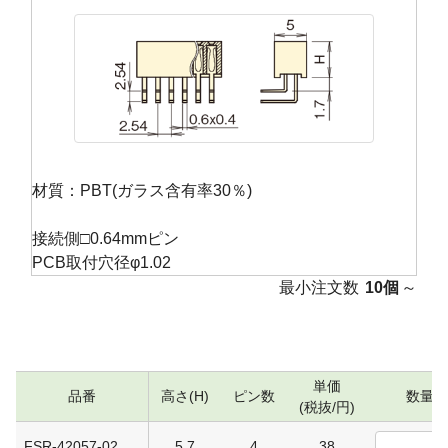
材質：PBT(ガラス含有率30％)
接続側□0.64mmピン
PCB取付穴径φ1.02
最小注文数
10個
～
単価
品番
高さ(H)
ピン数
数量
(税抜/円)
FSR-42057-02
5.7
4
38