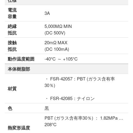
仕様
電流
3A
容量
絶縁
5,000MΩ MIN
抵抗
(DC 500V)
接触
20mΩ MAX
抵抗
(DC 100mA)
動作温度範囲
-40℃ ～ +105℃
本体樹脂部
・ FSR-42057：PBT (ガラス含有率
30％)
材質
・ FSR-42085：ナイロン
色
黒
PBT (ガラス含有率30％) ： 1.82MPa …
208℃
熱変形温度