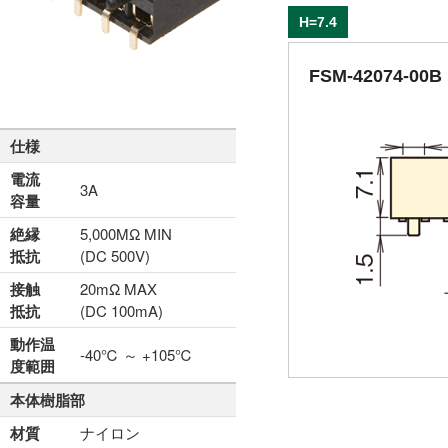
H=7.4
FSM-42074-00B
仕様
電流
3A
容量
絶縁
5,000MΩ MIN
抵抗
(DC 500V)
接触
20mΩ MAX
抵抗
(DC 100mA)
動作温
-40℃ ～ +105℃
度範囲
本体樹脂部
材質
ナイロン