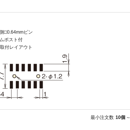
側□0.64mmピン
ムポスト付
B取付レイアウト
最小注文数
10個