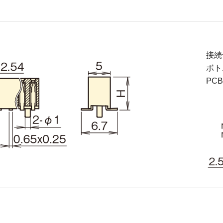
接続
ボト
PC