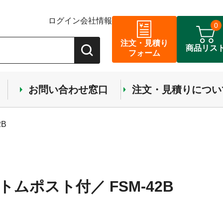
ログイン
会社情報
0
注文・見積り
商品リス
フォーム
お問い合わせ窓口
注文・見積りについ
2B
ボトムポスト付／ FSM-42B