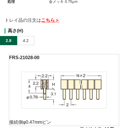
処理
金メッキ 0.75μm
トレイ品の注文は
こちら＞
高さ(H)
2.8
4.2
FRS-21028-00
接続側φ0.47mmピン