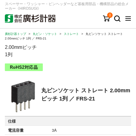
スペーサー・ワッシャー・ピンヘッダーなど基板用部品・機構部品の総合メ
ーカー《HIROSUGI》
0
廣杉計器トップ
>
丸ピン・ソケット
>
ストレート
>
丸ピンソケット ストレート
キーワード
品番/シリーズ
商品カテゴリから探す
2.00mmピッチ 1列 ／ FRS-21
2.00mmピッチ
ジャンルから探す
1列
シリーズから探す
丸ピンソケット ストレート 2.00mm
ログイン
ピッチ 1列 ／ FRS-21
注文・見積りについて
ご利用ガイド
仕様
お問い合わせ窓口
電流容量
3A
会社情報