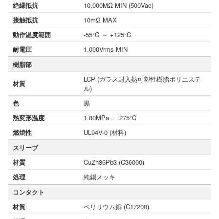
絶縁抵抗
10,000MΩ MIN (500Vac)
接触抵抗
10mΩ MAX
動作温度範囲
-55℃ ～ +125℃
耐電圧
1,000Vrms MIN
樹脂部
LCP (ガラス封入熱可塑性樹脂ポリエステ
材質
ル)
色
黒
熱変形温度
1.80MPa … 275℃
燃焼性
UL94V-0 (材料)
スリーブ
材質
CuZn36Pb3 (C36000)
処理
純錫メッキ
コンタクト
材質
ベリリウム銅 (C17200)