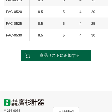
FAC-0515
8.5
5
4
15
4
FAC-0520
8.5
5
4
20
3
FAC-0525
8.5
5
4
25
5
FAC-0530
8.5
5
4
30
4
商品リストに追加する
〒216-0035