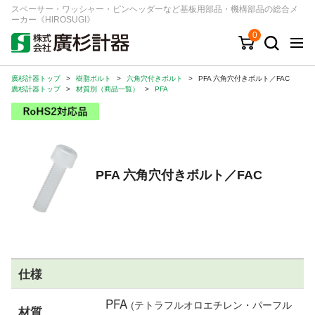
スペーサー・ワッシャー・ピンヘッダーなど基板用部品・機構部品の総合メ
ーカー《HIROSUGI》
0
廣杉計器トップ
>
樹脂ボルト
>
六角穴付きボルト
>
PFA 六角穴付きボルト／FAC
キーワード
品番/シリーズ
商品カテゴリから探す
廣杉計器トップ
>
材質別（商品一覧）
>
PFA
ジャンルから探す
シリーズから探す
PFA 六角穴付きボルト／FAC
ログイン
注文・見積りについて
ご利用ガイド
仕様
お問い合わせ窓口
PFA
(テトラフルオロエチレン・パーフル
会社情報
材質