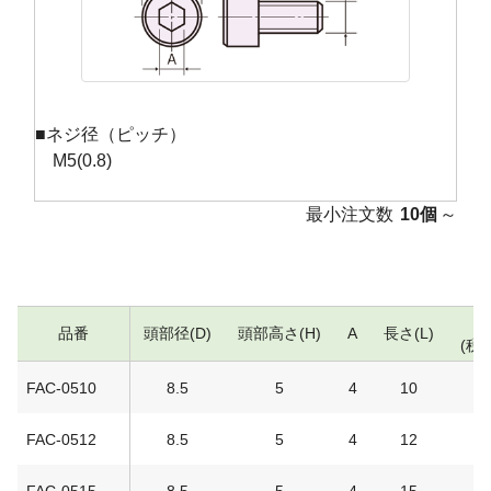
■ネジ径（ピッチ）
M5(0.8)
最小注文数
10個
～
単
品番
頭部径(D)
頭部高さ(H)
A
長さ(L)
(税抜
FAC-0510
8.5
5
4
10
4
FAC-0512
8.5
5
4
12
4