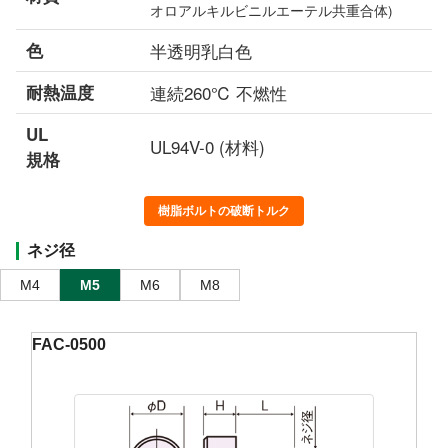
オロアルキルビニルエーテル共重合体)
色
半透明乳白色
耐熱温度
連続260℃ 不燃性
UL
UL94V-0 (材料)
規格
樹脂ボルトの破断トルク
ネジ径
M4
M5
M6
M8
FAC-0500