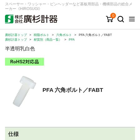
スペーサー・ワッシャー・ピンヘッダーなど基板用部品・機構部品の総合メ
ーカー《HIROSUGI》
0
廣杉計器トップ
>
樹脂ボルト
>
六角ボルト
>
PFA 六角ボルト／FABT
キーワード
品番/シリーズ
商品カテゴリから探す
廣杉計器トップ
>
材質別（商品一覧）
>
PFA
半透明乳白色
ジャンルから探す
シリーズから探す
PFA 六角ボルト／FABT
ログイン
注文・見積りについて
ご利用ガイド
お問い合わせ窓口
仕様
会社情報