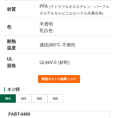
PFA
(テトラフルオロエチレン・パーフル
材質
オロアルキルビニルエーテル共重合体)
半透明
色
乳白色
耐熱
連続260℃ 不燃性
温度
UL
UL94V-0 (材料)
規格
樹脂ボルトの破断トルク
ネジ径
M4
M5
M6
M8
FABT-0400