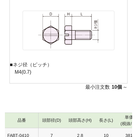
■ネジ径（ピッチ）
M4(0.7)
最小注文数
10個
～
単価
品番
頭部径(D)
頭部高さ(H)
長さ(L)
(税抜/円
FABT-0410
7
2.8
10
381