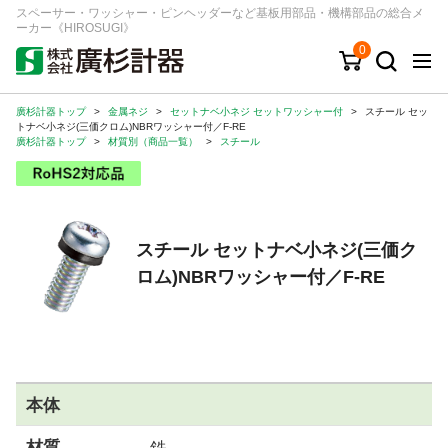
スペーサー・ワッシャー・ピンヘッダーなど基板用部品・機構部品の総合メ
ーカー《HIROSUGI》
0
廣杉計器トップ
>
金属ネジ
>
セットナベ小ネジ セットワッシャー付
>
スチール セッ
キーワード
品番/シリーズ
商品カテゴリから探す
トナベ小ネジ(三価クロム)NBRワッシャー付／F-RE
廣杉計器トップ
>
材質別（商品一覧）
>
スチール
ジャンルから探す
シリーズから探す
スチール セットナベ小ネジ(三価ク
ロム)NBRワッシャー付／F-RE
ログイン
注文・見積りについて
ご利用ガイド
お問い合わせ窓口
本体
会社情報
材質
鉄