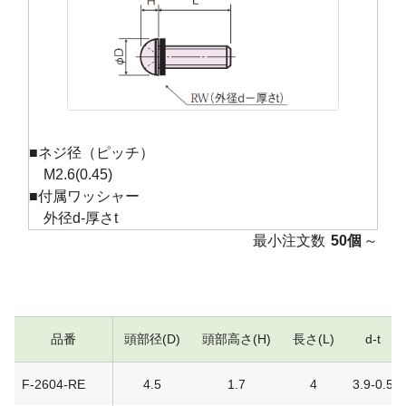
■ネジ径（ピッチ）
M2.6(0.45)
■付属ワッシャー
外径d-厚さt
最小注文数
50個
～
品番
頭部径(D)
頭部高さ(H)
長さ(L)
d-t
F-2604-RE
4.5
1.7
4
3.9-0.5