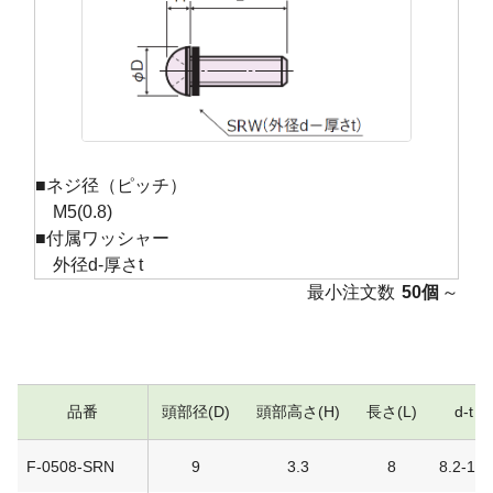
■ネジ径（ピッチ）
M5(0.8)
■付属ワッシャー
外径d-厚さt
最小注文数
50個
～
品番
頭部径(D)
頭部高さ(H)
長さ(L)
d-t
F-0508-SRN
9
3.3
8
8.2-1.5