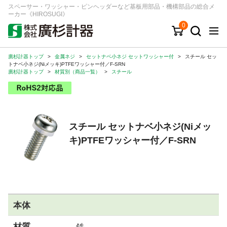
スペーサー・ワッシャー・ピンヘッダーなど基板用部品・機構部品の総合メ
ーカー《HIROSUGI》
0
廣杉計器トップ
>
金属ネジ
>
セットナベ小ネジ セットワッシャー付
>
スチール セッ
キーワード
品番/シリーズ
商品カテゴリから探す
トナベ小ネジ(Niメッキ)PTFEワッシャー付／F-SRN
廣杉計器トップ
>
材質別（商品一覧）
>
スチール
ジャンルから探す
シリーズから探す
スチール セットナベ小ネジ(Niメッ
キ)PTFEワッシャー付／F-SRN
ログイン
注文・見積りについて
ご利用ガイド
お問い合わせ窓口
本体
会社情報
材質
鉄