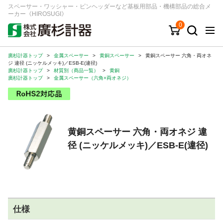
スペーサー・ワッシャー・ピンヘッダーなど基板用部品・機構部品の総合メ
ーカー《HIROSUGI》
0
廣杉計器トップ
>
金属スペーサー
>
黄銅スペーサー
>
黄銅スペーサー 六角・両オネ
キーワード
品番/シリーズ
商品カテゴリから探す
ジ 違径 (ニッケルメッキ)／ESB-E(違径)
廣杉計器トップ
>
材質別（商品一覧）
>
黄銅
廣杉計器トップ
>
金属スペーサー（六角×両オネジ）
ジャンルから探す
シリーズから探す
黄銅スペーサー 六角・両オネジ 違
径 (ニッケルメッキ)／ESB-E(違径)
ログイン
注文・見積りについて
ご利用ガイド
お問い合わせ窓口
仕様
会社情報