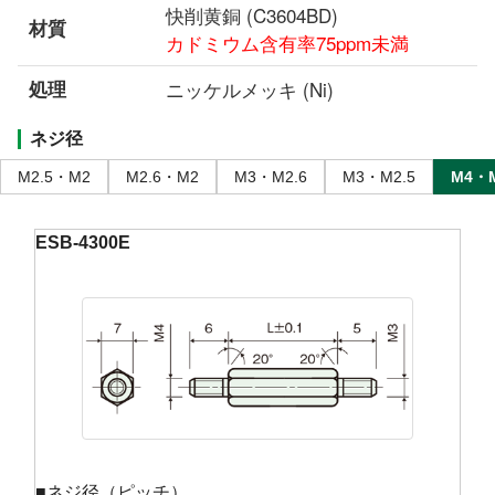
快削黄銅 (C3604BD)
材質
カドミウム含有率75ppm未満
処理
ニッケルメッキ (Ni)
ネジ径
M2.5・M2
M2.6・M2
M3・M2.6
M3・M2.5
M4・
ESB-4300E
■ネジ径（ピッチ）