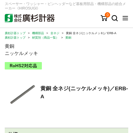
スペーサー・ワッシャー・ピンヘッダーなど基板用部品・機構部品の総合メ
ーカー《HIROSUGI》
0
廣杉計器トップ
>
機構部品
>
全ネジ
>
黄銅 全ネジ(ニッケルメッキ)／ERB-A
キーワード
品番/シリーズ
商品カテゴリから探す
廣杉計器トップ
>
材質別（商品一覧）
>
黄銅
黄銅
ジャンルから探す
ニッケルメッキ
シリーズから探す
黄銅 全ネジ(ニッケルメッキ)／ERB-
ログイン
A
注文・見積りについて
ご利用ガイド
お問い合わせ窓口
会社情報