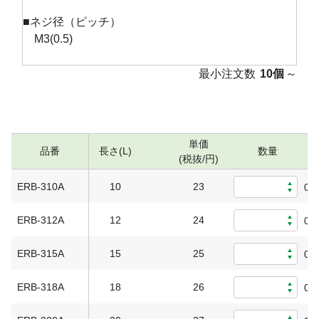
■ネジ径（ピッチ）
M3(0.5)
最小注文数
10個
～
単価
品番
長さ(L)
数量
(税抜/円)
ERB-310A
10
23
0
ERB-312A
12
24
0
ERB-315A
15
25
0
ERB-318A
18
26
0