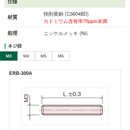
仕様
快削黄銅 (C3604BD)
材質
カドミウム含有率75ppm未満
処理
ニッケルメッキ (Ni)
ネジ径
M3
M4
M5
M6
ERB-300A