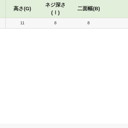
ネジ深さ
高さ(G)
二面幅(B)
(ｌ)
11
8
8