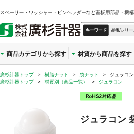
スペーサー・ワッシャー・ピンヘッダーなど基板用部品・機構部
キーワード
品番/シリー
商品カテゴリから探す
材質から商品を探す
廣杉計器トップ
>
樹脂ナット
>
袋ナット
>
ジュラコン
廣杉計器トップ
>
材質別（商品一覧）
>
ジュラコン
ジュラコン 