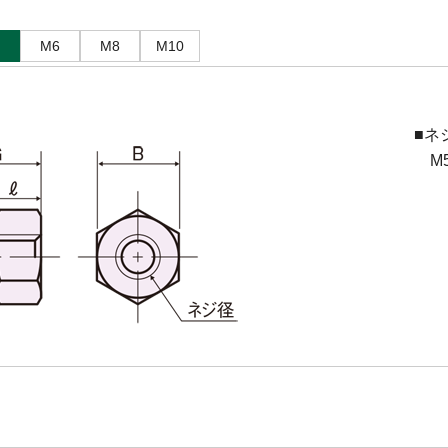
M6
M8
M10
■ネ
M5(