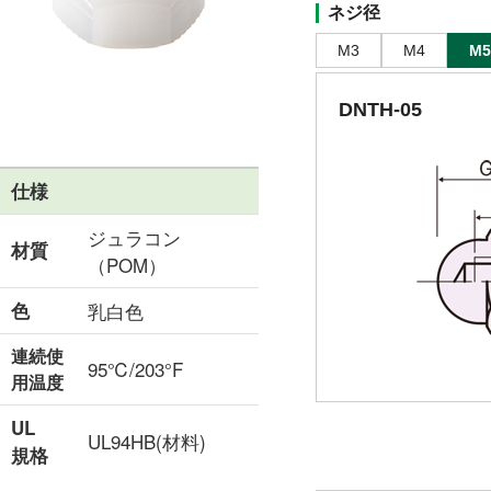
ネジ径
M3
M4
M5
DNTH-05
仕様
ジュラコン
材質
（POM）
色
乳白色
連続使
95℃/203°F
用温度
UL
UL94HB(材料)
規格