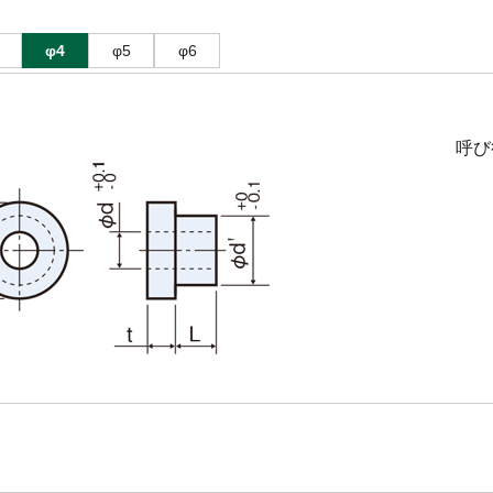
φ4
φ5
φ6
呼び