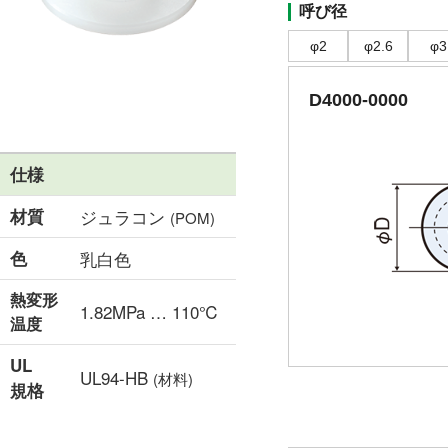
呼び径
φ2
φ2.6
φ3
D4000-0000
仕様
材質
ジュラコン
(POM)
色
乳白色
熱変形
1.82MPa … 110℃
温度
UL
UL94-HB
(材料)
規格