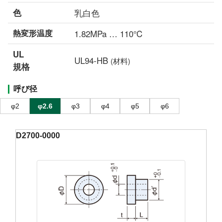
色
乳白色
熱変形温度
1.82MPa … 110℃
UL
UL94-HB
(材料)
規格
呼び径
φ2
φ2.6
φ3
φ4
φ5
φ6
D2700-0000