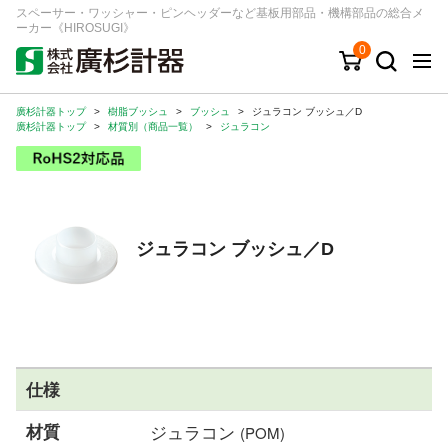
スペーサー・ワッシャー・ピンヘッダーなど基板用部品・機構部品の総合メ
ーカー《HIROSUGI》
0
廣杉計器トップ
>
樹脂ブッシュ
>
ブッシュ
>
ジュラコン ブッシュ／D
キーワード
品番/シリーズ
商品カテゴリから探す
廣杉計器トップ
>
材質別（商品一覧）
>
ジュラコン
ジャンルから探す
シリーズから探す
ジュラコン ブッシュ／D
ログイン
注文・見積りについて
ご利用ガイド
仕様
お問い合わせ窓口
材質
ジュラコン
(POM)
会社情報