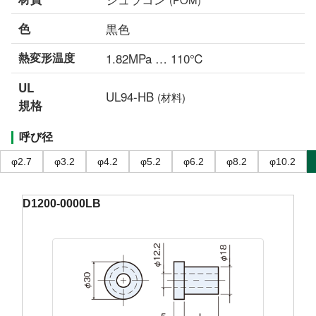
色
黒色
熱変形温度
1.82MPa … 110℃
UL
UL94-HB
(材料)
規格
呼び径
φ2.7
φ3.2
φ4.2
φ5.2
φ6.2
φ8.2
φ10.2
D1200-0000LB