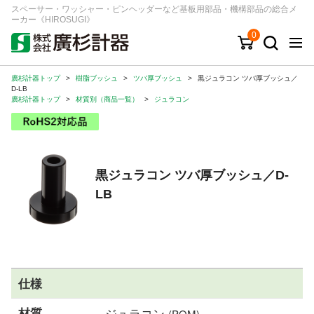
スペーサー・ワッシャー・ピンヘッダーなど基板用部品・機構部品の総合メ
ーカー《HIROSUGI》
0
廣杉計器トップ
>
樹脂ブッシュ
>
ツバ厚ブッシュ
>
黒ジュラコン ツバ厚ブッシュ／
キーワード
品番/シリーズ
商品カテゴリから探す
D-LB
廣杉計器トップ
>
材質別（商品一覧）
>
ジュラコン
ジャンルから探す
シリーズから探す
黒ジュラコン ツバ厚ブッシュ／D-
LB
ログイン
注文・見積りについて
ご利用ガイド
お問い合わせ窓口
仕様
会社情報
材質
ジュラコン
(POM)