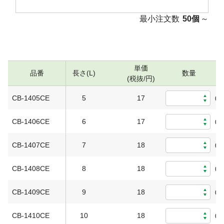
最小注文数
50個
～
単価
品番
長さ(L)
数量
(税抜/円)
CB-1405CE
5
17
0
CB-1406CE
6
17
0
CB-1407CE
7
18
0
CB-1408CE
8
18
0
CB-1409CE
9
18
0
CB-1410CE
10
18
0