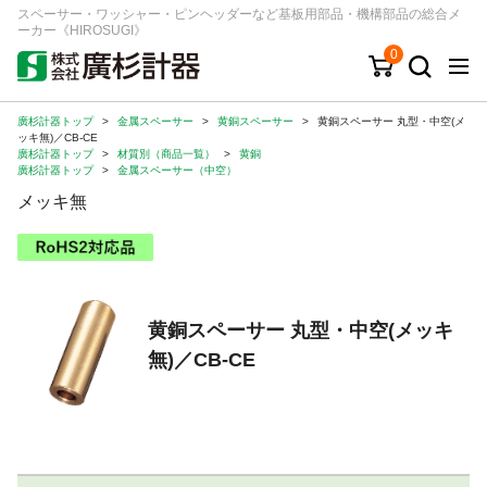
スペーサー・ワッシャー・ピンヘッダーなど基板用部品・機構部品の総合メ
ーカー《HIROSUGI》
0
廣杉計器トップ
>
金属スペーサー
>
黄銅スペーサー
>
黄銅スペーサー 丸型・中空(メ
キーワード
品番/シリーズ
商品カテゴリから探す
ッキ無)／CB-CE
廣杉計器トップ
>
材質別（商品一覧）
>
黄銅
廣杉計器トップ
>
金属スペーサー（中空）
ジャンルから探す
メッキ無
シリーズから探す
ログイン
黄銅スペーサー 丸型・中空(メッキ
無)／CB-CE
注文・見積りについて
ご利用ガイド
お問い合わせ窓口
会社情報