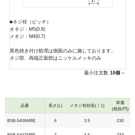
■ネジ径（ピッチ）
オネジ：M5(0.8)
メネジ：M4(0.7)
黒色焼き付け処理は側面のみに施しております。
ネジ部、両端正面部はニッケルメッキのみ
最小注文数
10個
～
単価
品番
長さ(L)
メネジ有効長(ｌ1)
(税抜/円)
BSB-5406MBE
6
3.5
230
BSB-5407MBE
7
4.5
233