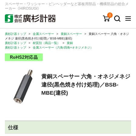
スペーサー・ワッシャー・ピンヘッダーなど基板用部品・機構部品の総合メ
ーカー《HIROSUGI》
0
廣杉計器トップ
>
金属スペーサー
>
黄銅スペーサー
>
黄銅スペーサー 六角・オネジ
キーワード
品番/シリーズ
商品カテゴリから探す
メネジ 違径(黒色焼き付け処理)／BSB-MBE(違径)
廣杉計器トップ
>
材質別（商品一覧）
>
黄銅
廣杉計器トップ
>
金属スペーサー（六角/四角×オネジメネジ）
ジャンルから探す
シリーズから探す
黄銅スペーサー 六角・オネジメネジ
違径(黒色焼き付け処理)／BSB-
ログイン
MBE(違径)
注文・見積りについて
ご利用ガイド
お問い合わせ窓口
仕様
会社情報