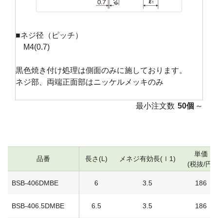
■ネジ径（ピッチ）
M4(0.7)
黒色焼き付け処理は側面のみに施しております。
ネジ部、両端正面部はニッケルメッキのみ
最小注文数
50個
～
単価
品番
長さ(L)
メネジ有効長(ｌ1)
(税抜/円)
BSB-406DMBE
6
3.5
186
BSB-406.5DMBE
6.5
3.5
186