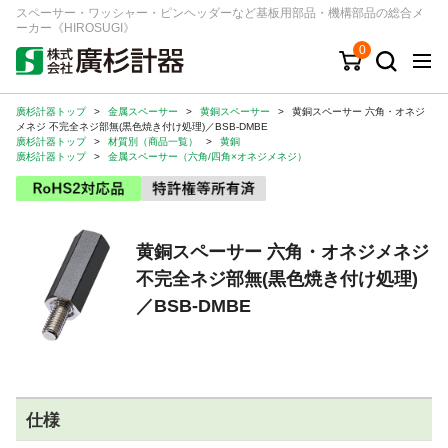
スペーサー・ワッシャー・ピンヘッダーなど基板用部品・機構部品の総合メ
ーカー《HIROSUGI》
0
廣杉計器トップ
>
金属スペーサー
>
黄銅スペーサー
>
黄銅スペーサー 六角・オネジ
キーワード
品番/シリーズ
商品カテゴリから探す
メネジ 不完全ネジ部無(黒色焼き付け処理)／BSB-DMBE
廣杉計器トップ
>
材質別（商品一覧）
>
黄銅
廣杉計器トップ
>
金属スペーサー（六角/四角×オネジメネジ）
ジャンルから探す
シリーズから探す
黄銅スペーサー 六角・オネジメネジ
不完全ネジ部無(黒色焼き付け処理)
ログイン
／BSB-DMBE
注文・見積りについて
ご利用ガイド
お問い合わせ窓口
仕様
会社情報