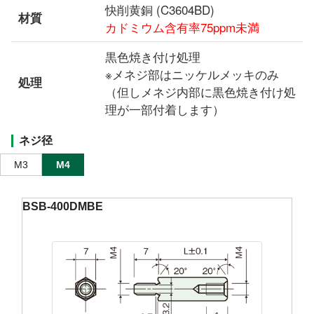
快削黄銅 (C3604BD)
材質
カドミウム含有率75ppm未満
黒色焼き付け処理
※メネジ部はニッケルメッキのみ
処理
（但しメネジ内部に黒色焼き付け処
理が一部付着します）
ネジ径
M3
M4
BSB-400DMBE