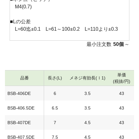
M4(0.7)
■Lの公差
L=60迄±0.1 L=61～100±0.2 L=110より±0.3
最小注文数
50個
～
単価
品番
長さ(L)
メネジ有効長(ｌ1)
(税抜/円)
BSB-406DE
6
3.5
43
BSB-406.5DE
6.5
3.5
43
BSB-407DE
7
4.5
43
BSB-407.5DE
7.5
4.5
43