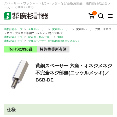
スペーサー・ワッシャー・ピンヘッダーなど基板用部品・機構部品の総合メ
ーカー《HIROSUGI》
0
廣杉計器トップ
>
金属スペーサー
>
黄銅スペーサー
>
黄銅スペーサー 六角・オネジ
キーワード
品番/シリーズ
商品カテゴリから探す
メネジ 不完全ネジ部無(ニッケルメッキ)／BSB-DE
廣杉計器トップ
>
材質別（商品一覧）
>
黄銅
廣杉計器トップ
>
金属スペーサー（六角/四角×オネジメネジ）
ジャンルから探す
シリーズから探す
黄銅スペーサー 六角・オネジメネジ
不完全ネジ部無(ニッケルメッキ)／
ログイン
BSB-DE
注文・見積りについて
ご利用ガイド
お問い合わせ窓口
仕様
会社情報