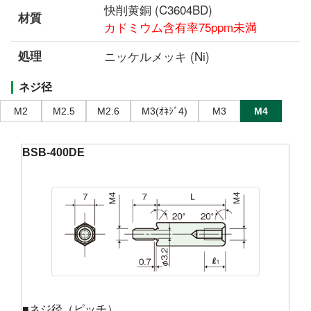
快削黄銅 (C3604BD)
材質
カドミウム含有率75ppm未満
処理
ニッケルメッキ (Ni)
ネジ径
M2
M2.5
M2.6
M3(ｵﾈｼﾞ4)
M3
M4
BSB-400DE
■ネジ径（ピッチ）