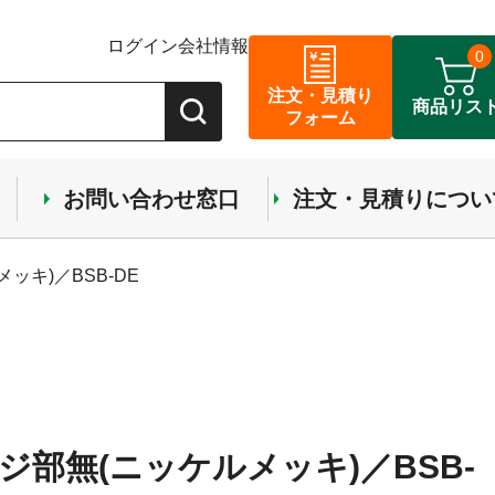
ログイン
会社情報
0
注文・見積り
商品リス
フォーム
お問い合わせ窓口
注文・見積りについ
キ)／BSB-DE
部無(ニッケルメッキ)／BSB-