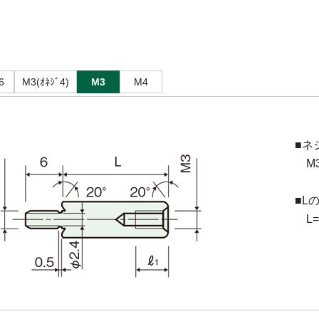
6
M3(ｵﾈｼﾞ4)
M3
M4
■ネ
M3(
■L
L=6