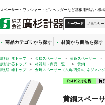
スペーサー・ワッシャー・ピンヘッダーなど基板用部品・機構部
キーワード
品番/シリー
商品カテゴリから探す
材質から商品を探す
廣杉計器トップ
>
金属スペーサー
>
黄銅スペーサー
>
廣杉計器トップ
>
材質別（商品一覧）
>
黄銅
廣杉計器トップ
>
金属スペーサー（六角/四角×オネジメネ
黄銅スペーサ