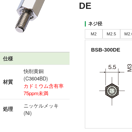
DE
ネジ径
M2
M2.5
M2.
BSB-300DE
仕様
快削黄銅
(C3604BD)
材質
カドミウム含有率
75ppm未満
ニッケルメッキ
処理
(Ni)