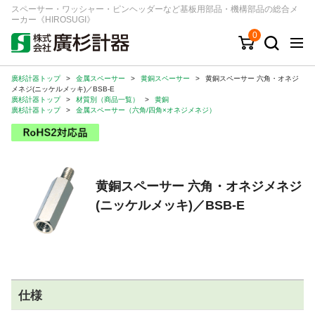
スペーサー・ワッシャー・ピンヘッダーなど基板用部品・機構部品の総合メ
ーカー《HIROSUGI》
0
廣杉計器トップ
>
金属スペーサー
>
黄銅スペーサー
>
黄銅スペーサー 六角・オネジ
キーワード
品番/シリーズ
商品カテゴリから探す
メネジ(ニッケルメッキ)／BSB-E
廣杉計器トップ
>
材質別（商品一覧）
>
黄銅
廣杉計器トップ
>
金属スペーサー（六角/四角×オネジメネジ）
ジャンルから探す
シリーズから探す
黄銅スペーサー 六角・オネジメネジ
(ニッケルメッキ)／BSB-E
ログイン
注文・見積りについて
ご利用ガイド
お問い合わせ窓口
仕様
会社情報