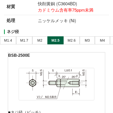
快削黄銅 (C3604BD)
材質
カドミウム含有率75ppm未満
処理
ニッケルメッキ (Ni)
ネジ径
M1.4
M1.7
M2
M2.5
M2.6
M3
M4
BSB-2500E
■ネジ径（ピッチ）