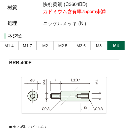
快削黄銅 (C3604BD)
材質
カドミウム含有率75ppm未満
処理
ニッケルメッキ (Ni)
ネジ径
M1.4
M1.7
M2
M2.5
M2.6
M3
M4
BRB-400E
■ネジ径（ピッチ）