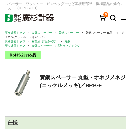
スペーサー・ワッシャー・ピンヘッダーなど基板用部品・機構部品の総合メ
ーカー《HIROSUGI》
0
廣杉計器トップ
>
金属スペーサー
>
黄銅スペーサー
>
黄銅スペーサー 丸型・オネジ
キーワード
品番/シリーズ
商品カテゴリから探す
メネジ(ニッケルメッキ)／BRB-E
廣杉計器トップ
>
材質別（商品一覧）
>
黄銅
廣杉計器トップ
>
金属スペーサー（丸型×オネジメネジ）
ジャンルから探す
シリーズから探す
黄銅スペーサー 丸型・オネジメネジ
(ニッケルメッキ)／BRB-E
ログイン
注文・見積りについて
ご利用ガイド
お問い合わせ窓口
仕様
会社情報