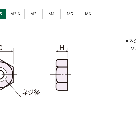
5
M2.6
M3
M4
M5
M6
■ネ
M2.