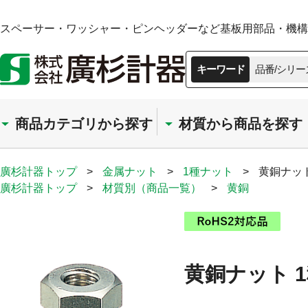
スペーサー・ワッシャー・ピンヘッダーなど基板用部品・機構部
キーワード
品番/シリー
商品カテゴリから探す
材質から商品を探す
廣杉計器トップ
>
金属ナット
>
1種ナット
>
黄銅ナット
廣杉計器トップ
>
材質別（商品一覧）
>
黄銅
黄銅ナット 1