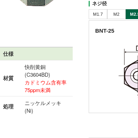
ネジ径
M1.7
M2
M2.
BNT-25
仕様
快削黄銅
(C3604BD)
材質
カドミウム含有率
75ppm未満
ニッケルメッキ
処理
(Ni)