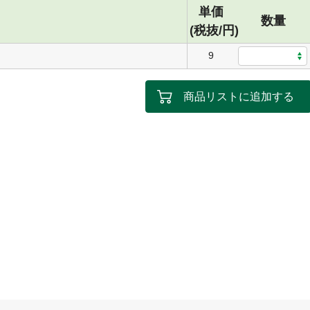
単価
数量
(税抜/円)
9
商品リストに追加する