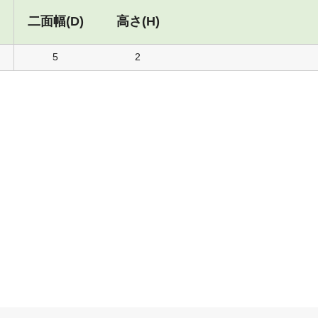
二面幅(D)
高さ(H)
5
2